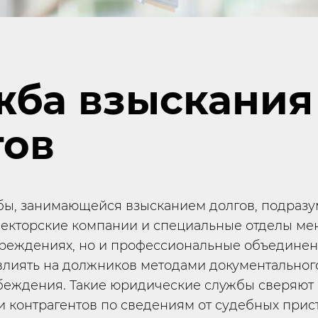
жба взыскания
гов
бы, занимающейся взысканием долгов, подразу
лекторские компании и специальные отделы м
чреждениях, но и профессиональные объединен
влиять на должников методами документальног
убеждения. Такие юридические службы сверяю
 контрагентов по сведениям от судебных прист