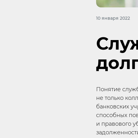
10 января 2022
Слу
дол
Понятие служ
не только кол
банковских у
способных по
и правового 
задолженности