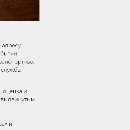
 адресу
ибытии
транспортных
и службы
, оценка и
я выдвинутым
фах и