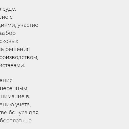
 суде.
вие с
иями, участие
разбор
исковых
 на решения
роизводством,
иставами.
кания
ынесенным
внимание в
ению учета,
тве бонуса для
 бесплатные