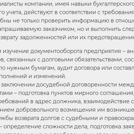
алисты компании, имея навыки бухгалтерского
о учета, действуют в соответствии с требовани
обны не только проверить информацию в отно
запрашиваемую заказчиком, но и выполнить сл
озврату задолженностей или их предотвращени
 изучение документооборота предприятия – ан
в, связанных с долговыми обязательствами, со
по нужным бумагам, аудит договора или состав
полнений и изменений.
 заключении досудебной договоренности межд
тами – подготовка пунктов мирного соглашения
ребований в адрес должника, взаимодействие с
нием добровольного возмещения им возникшег
ужбы возврата долгов с судебными и правоохр
– определение сложности дела, подготовка зая