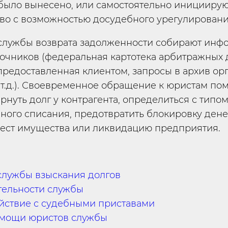
было вынесено, или самостоятельно иницииру
во с возможностью досудебного урегулировани
службы возврата задолженности собирают инф
очников (федеральная картотека арбитражных 
редоставленная клиентом, запросы в архив орг
т.д.). Своевременное обращение к юристам по
рнуть долг у контрагента, определиться с типо
ного списания, предотвратить блокировку дене
ест имущества или ликвидацию предприятия.
службы взыскания долгов
тельности службы
йствие с судебными приставами
мощи юристов службы