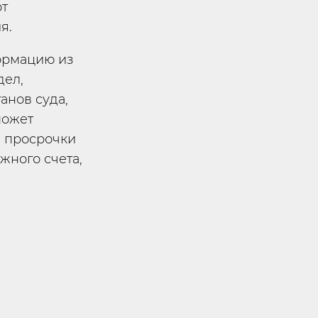
ют
я.
ормацию из
дел,
анов суда,
может
м просрочки
жного счета,