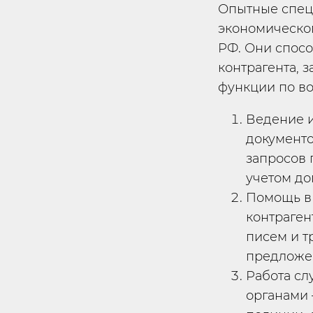
Опытные специ
экономическог
РФ. Они спос
контрагента, 
функции по в
Ведение и
документо
запросов 
учетом до
Помощь в
контраген
писем и т
предложе
Работа сл
органами 