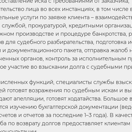
составление иска с требованиями от заказчика,
тельство лица во всех инстанциях, в том числе в
льные услуги по заявке клиента – взаимодейст
 службой, прокуратурой, кредитными организац
жном производстве и процедуре банкротства, 
в для судебного разбирательства, подготовка 
 и документационного пакета, отправка жалоб
енных органов, контроль за исполнительным п
ое участие во взыскании долга с судебными пр
исленных функций, специалисты службы взыс
ей готовят возражения по судебным искам и в
ают апелляции, готовят ходатайства. Большое 
тся изучению бухгалтерской документации (вед
четов и отчетов за последние 1–3 года). В качес
ба по возврату долгов предоставляет клиентам
консультации.