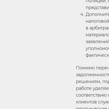
полиции, 
представи
Дополните
налоговой
в арбитра
материало
заявлений
уполномоч
фактическ
Помимо переч
задолженност
решениям, под
работе уделяе
соответствию с
клиентов служ
юридические 