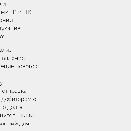
 и
ями ГК и НК
шении
едующие
ю:
ализ
ставление
ление нового с
у
, отправка
 дебитором с
о долга.
анительными
влений для