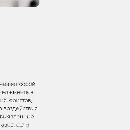
мевает собой
енеджмента в
ия юристов,
о воздействия
т выявленные
авов, если