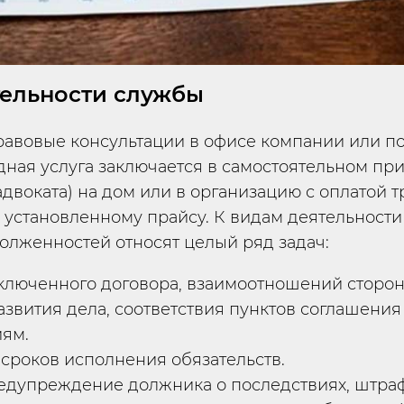
ельности службы
авовые консультации в офисе компании или по
дная услуга заключается в самостоятельном пр
адвоката) на дом или в организацию с оплатой 
о установленному прайсу. К видам деятельност
олженностей относят целый ряд задач:
ключенного договора, взаимоотношений сторон
азвития дела, соответствия пунктов соглашени
ям.
сроков исполнения обязательств.
едупреждение должника о последствиях, штра