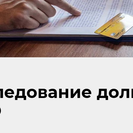
ледование дол
О