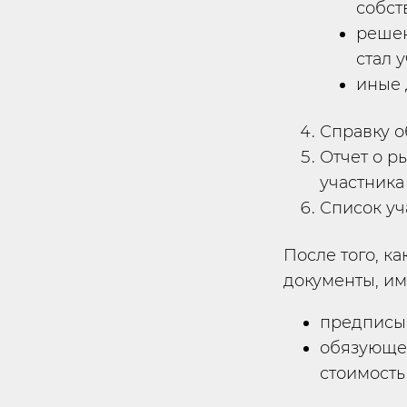
собст
решен
стал 
иные 
Справку о
Отчет о р
участника
Список уч
После того, к
документы, им
предписыв
обязующе
стоимость