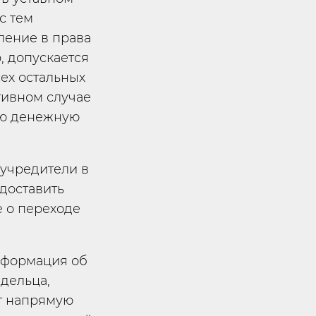
с тем
ление в права
, допускается
сех остальных
тивном случае
ую денежную
учредители в
доставить
е о переходе
нформация об
дельца,
т напрямую