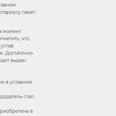
тавном
отариусу пакет
на момент
тметить, что
 устав
е. Достаточно
удет выдан
ю в уставном
додатель стал
приобретена в