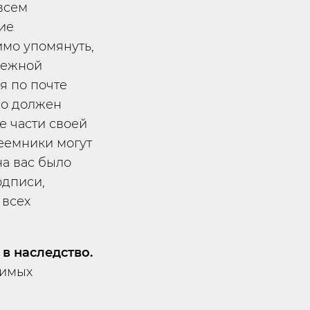
всем
ие
имо упомянуть,
нежной
я по почте
но должен
е части своей
еемники могут
на вас было
одписи,
 всех
в наследство.
димых