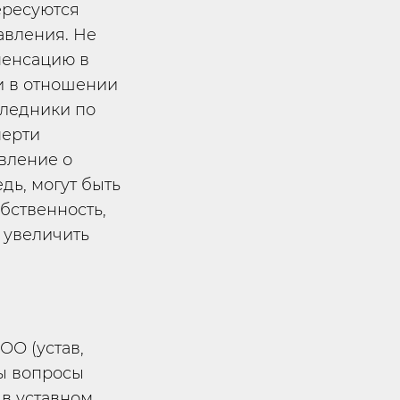
ересуются
авления. Не
пенсацию в
и в отношении
следники по
мерти
явление о
дь, могут быть
бственность,
 увеличить
ОО (устав,
ны вопросы
 в уставном