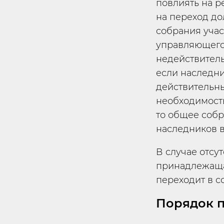
повлиять на р
на переход до
собрания уча
управляющего
недействител
если наследни
действительн
необходимость
то общее соб
наследников в
В случае отсу
принадлежаща
переходит в с
Порядок п