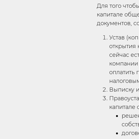
Для того чтоб
капитале обще
документов, 
Устав (ко
открытия 
сейчас ес
компании 
оплатить 
налоговым
Выписку 
Правоуста
капитале 
решен
собст
догов