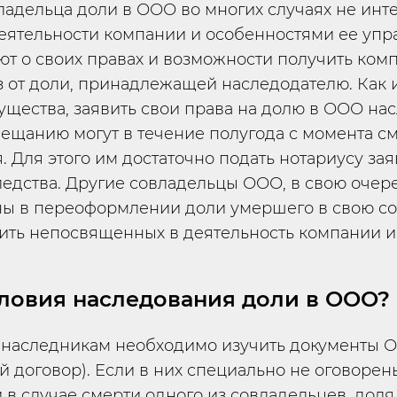
адельца доли в ООО во многих случаях не инт
еятельности компании и особенностями ее упр
ают о своих правах и возможности получить ком
з от доли, принадлежащей наследодателю. Как 
ущества, заявить свои права на долю в ООО на
вещанию могут в течение полугода с момента с
. Для этого им достаточно подать нотариусу за
едства. Другие совладельцы ООО, в свою очере
ны в переоформлении доли умершего в свою со
ить непосвященных в деятельность компании и
ловия наследования доли в ООО?
наследникам необходимо изучить документы О
 договор). Если в них специально не оговоре
 в случае смерти одного из совладельцев, доля