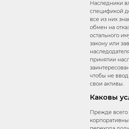
Наследники вл
спецификой д
все из них зн
обмен на отка
остального им
закону или за
наследодателя
принятии насл
заинтересова
чтобы не ввод
свои активы.
Каковы ус
Прежде всего 
корпоративный
перехода доли