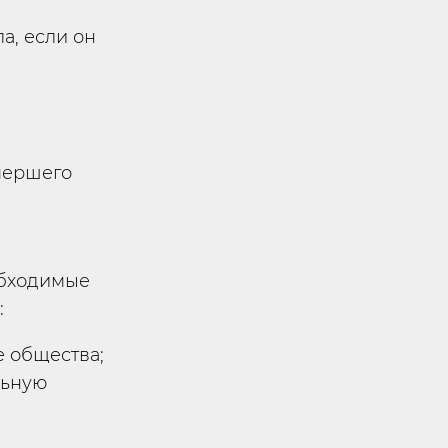
а, если он
умершего
обходимые
:
 общества;
льную