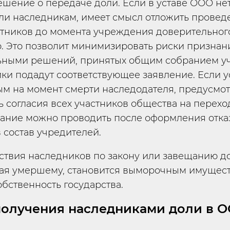
ешение о передаче доли. Если в уставе ООО не
ли наследникам, имеет смысл отложить прове
стников до момента учреждения доверительног
. Это позволит минимизировать риски признан
ьными решений, принятых общим собранием уч
ки подадут соответствующее заявление. Если у
ым на момент смерти наследодателя, предусмо
 согласия всех участников общества на перехо
рание можно проводить после оформления отка
 состав учредителей.
тствия наследников по закону или завещанию до
я умершему, становится выморочным имущест
обственность государства.
олучения наследниками доли в 