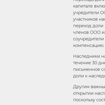
капитале вклю
учредители ОО
участников на
переход доли 
членов ООО и
соучредители
компенсацию.
Наследники н
течение 30 дн
письменное со
доли к наслед
Другим важны
открытии насл
поскольку сос