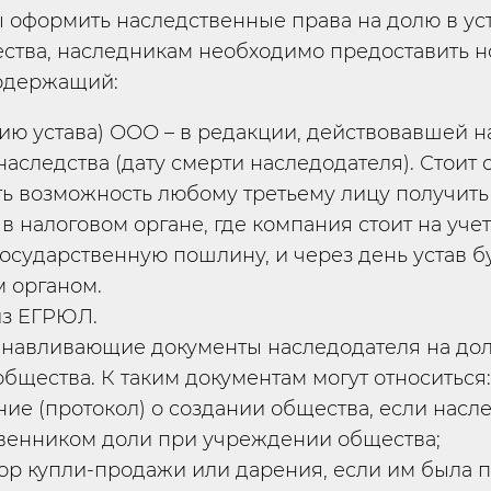
ы оформить наследственные права на долю в ус
ства, наследникам необходимо предоставить н
содержащий:
пию устава) ООО – в редакции, действовавшей 
наследства (дату смерти наследодателя). Стоит о
ть возможность любому третьему лицу получить
в налоговом органе, где компания стоит на учет
государственную пошлину, и через день устав б
 органом.
из ЕГРЮЛ.
навливающие документы наследодателя на дол
общества. К таким документам могут относиться:
ие (протокол) о создании общества, если насле
венником доли при учреждении общества;
ор купли-продажи или дарения, если им была 