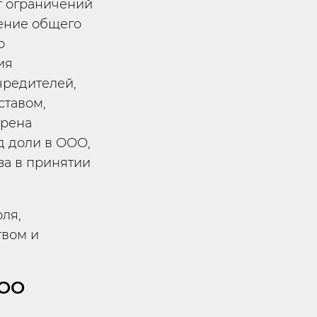
т ограничений
дение общего
о
ия
редителей,
ставом,
трена
д доли в ООО,
за в принятии
ля,
вом и
ООО